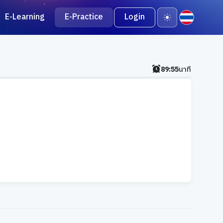
E-Learning
E-Practice
Login
89:54
นาที